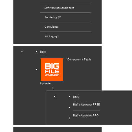
Software personalizzato
Rendering 3D
Consulenza
Packaging
Back
Componente Bigfile
Uploader
Back
Bigfile Uploader FREE
Bigfile Uploader PRO