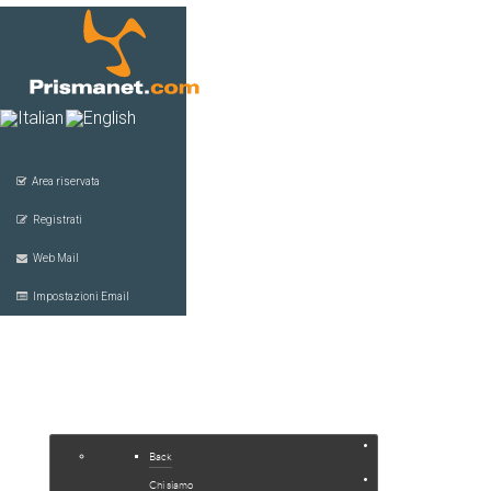
Area riservata
Registrati
Web Mail
Impostazioni Email
HOME
COMPANY
SERVIZI
Back
JOOMLA
Chi siamo