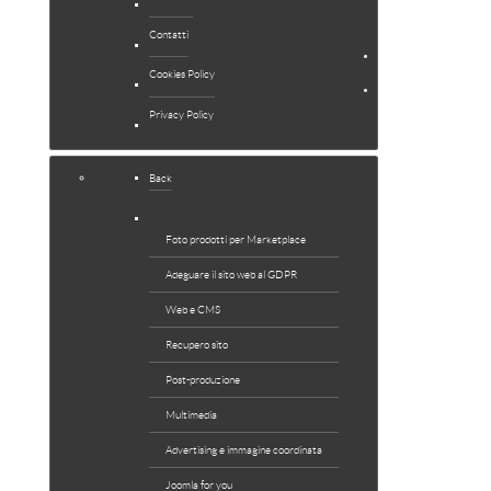
EXTENSIONS
Contatti
NEWS
Cookies Policy
SUPPORTO
Privacy Policy
Back
Foto prodotti per Marketplace
Adeguare il sito web al GDPR
Web e CMS
Recupero sito
Post-produzione
Multimedia
Advertising e immagine coordinata
Joomla for you