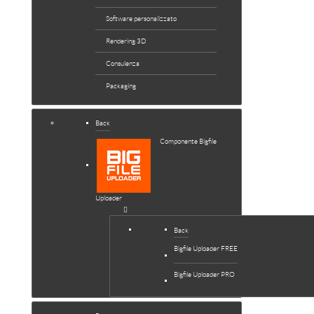
Software personalizzato
Rendering 3D
Consulenza
Packaging
Back
Componente Bigfile
Uploader
Back
Bigfile Uploader FREE
Bigfile Uploader PRO