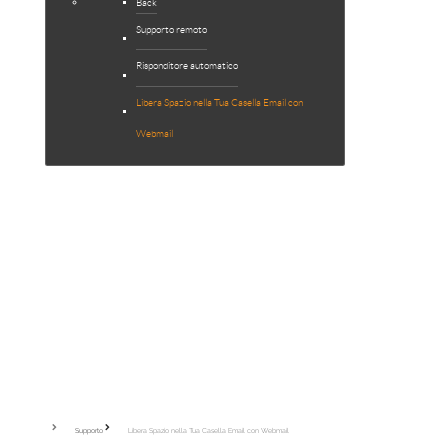
Back
Supporto remoto
Risponditore automatico
Libera Spazio nella Tua Casella Email con
Webmail
Supporto
Libera Spazio nella Tua Casella Email con Webmail