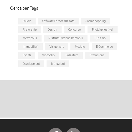
Cerca per Tags
Scuola
Software Personalizzato
Joomshopping
Ristorante
Design
Concorso
Photoluxfestival
Metropolis
Ristrutturazione Immobili
Turismo
Immobiliari
Virtuemart
Modulo
E-Commerce
Eventi
Videoclip
Calzature
Extensions
Development
Istituzioni