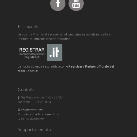
Prismanet
Da 25 anni Prismanet è presente nel panorama nazionale nel settore
Internet, Multimedia e Web application.
La nostra azienda è accreditata come
Registrar
e
Partner officiale del
team
Joomla!
Contatti
Via Viaccia Prima, 170 - 55100
Sant'Anna - LUCCA - Italia
info@prismanet.com
amministrazione@pec.prismanet.com
Tel: +39 0583 08 37 09
Supporto remoto