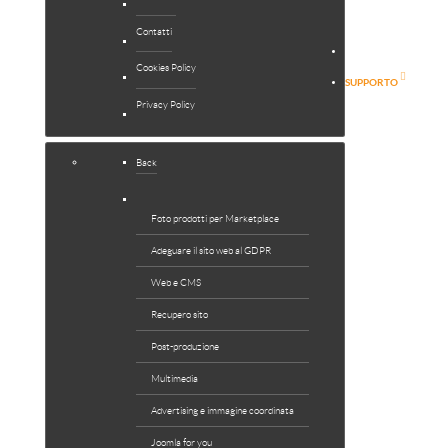
EXTENSIONS
Contatti
NEWS
Cookies Policy
SUPPORTO
Privacy Policy
Back
Foto prodotti per Marketplace
Adeguare il sito web al GDPR
Web e CMS
Recupero sito
Post-produzione
Multimedia
Advertising e immagine coordinata
Joomla for you