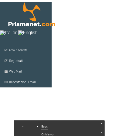
Area riservata
Registrati
Web Mail
Impostazioni Email
HOME
COMPANY
SERVIZI
Back
JOOMLA
Chi siamo