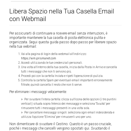
Libera Spazio nella Tua Casella Email
con Webmail
Per assicurarti di continuare a ricevere email senza interruzioni, è
importante mantenere la tua casella di posta elettronica pulita e
organizzata. Segui questa guida passo dopo passo per liberare spazio
nella tua webmail:
Vai alla pagina di login della webmail all'indirizzo:
https://wm.prismanet.com
Accedi utilizzando le tue credenziali personali.
Una volta all'interno della tua casella, inizia dalla Posta in Arrivo e cancella
tutti i messaggi che non ti servono più.
Procedi poi con la cartella Inviata e ripeti l'operazione di pulizia.
Controlla la cartella Spam per eventuali email importanti erroneamente
filtrate, quindi cancella il resto che non ti serve.
Per eliminare i messaggi velocemente:
Per svuotare l'intera cartella: clicca sull'icona delle opzioni (i tre puntini
verticali) situata sopra l'elenco dei messaggi e seleziona "Svuota" per
rimuovere tutti i messaggi presenti in una volta sola.
Per cancellare messaggi singoli: seleziona ogni email indesiderata e
utilizza l'opzione "Elimina" per rimuoverli uno per uno.
Non dimenticare di svuotare il Cestino. Questo è un passo cruciale,
poiché i messaggi che cancelli vengono spostati qui. Svuotando il