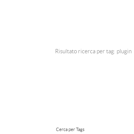
plugin
Cerca per Tags