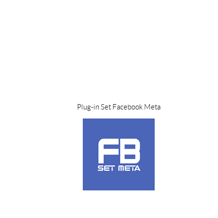
Plug-in Set Facebook Meta