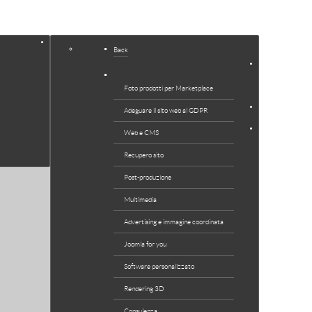
SERVIZI
Back
JOOMLA
EXTENSIONS
Foto prodotti per Marketplace
NEWS
Adeguare il sito web al GDPR
SUPPORTO
Web e CMS
Recupero sito
Post-produzione
Multimedia
Advertising e immagine coordinata
Joomla for you
Software personalizzato
Rendering 3D
Consulenza