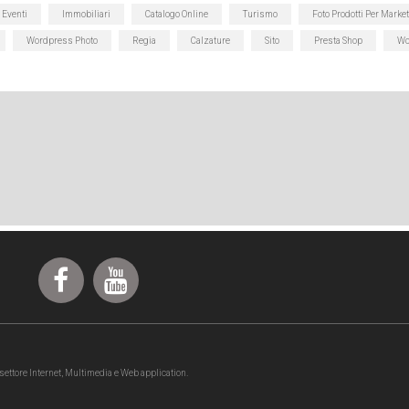
Eventi
Immobiliari
Catalogo Online
Turismo
Foto Prodotti Per Marke
Wordpress Photo
Regia
Calzature
Sito
Presta Shop
Wo
ettore Internet, Multimedia e Web application.