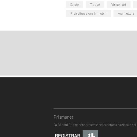
Salute
Tissue
Virtuemart
Ristrutturazione Immobili
Architettura
Prismanet
Da 25 anni Prismanet è presente nel panorama nazionale nel s