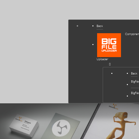
Back
Component
Uploader
Back
Bigfi
Bigfi