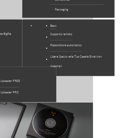
Packaging
Back
e Bigfile
Supporto remoto
Risponditore automatico
Libera Spazio nella Tua Casella Email con
Webmail
le Uploader FREE
le Uploader PRO