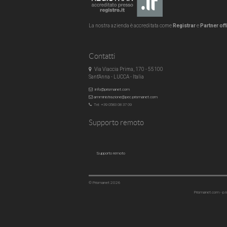
La nostra azienda è accreditata come
Registrar
e
Partner off
Contatti
Via Viaccia Prima, 170 - 55100
Sant'Anna - LUCCA - Italia
info@prismanet.com
amministrazione@pec.prismanet.com
Tel: +39 0583 08 37 09
Supporto remoto
Supporto remoto
© Prismanet 2026
Prismanet.com - p.i