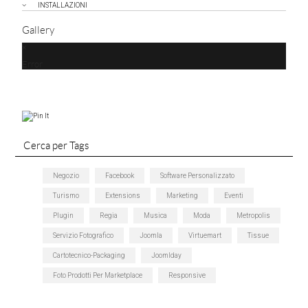
INSTALLAZIONI
Gallery
Error
Cerca per Tags
Negozio
Facebook
Software Personalizzato
Turismo
Extensions
Marketing
Eventi
Plugin
Regia
Musica
Moda
Metropolis
Servizio Fotografico
Joomla
Virtuemart
Tissue
Cartotecnico-Packaging
Joomlday
Foto Prodotti Per Marketplace
Responsive