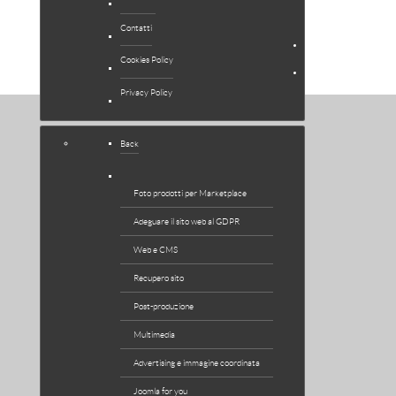
EXTENSIONS
Contatti
NEWS
Cookies Policy
SUPPORTO
Privacy Policy
Back
Foto prodotti per Marketplace
Adeguare il sito web al GDPR
Web e CMS
Recupero sito
Post-produzione
Multimedia
Advertising e immagine coordinata
Joomla for you