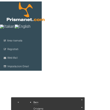
Area riservata
Registrati
Web Mail
Impostazioni Email
HOME
COMPANY
SERVIZI
Back
JOOMLA
Chi siamo