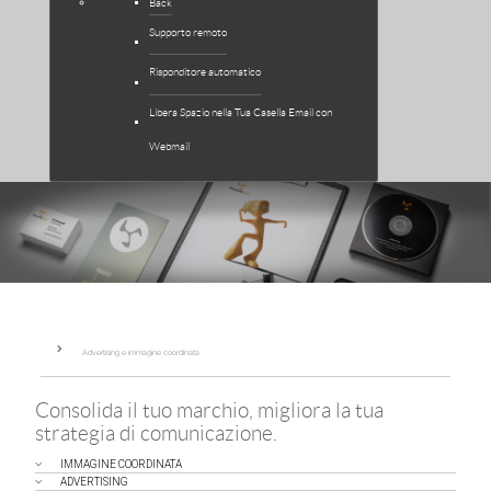
Back
Supporto remoto
Risponditore automatico
Libera Spazio nella Tua Casella Email con
Webmail
Advertising e immagine coordinata
Consolida il tuo marchio, migliora la tua
strategia di comunicazione.
IMMAGINE COORDINATA
ADVERTISING